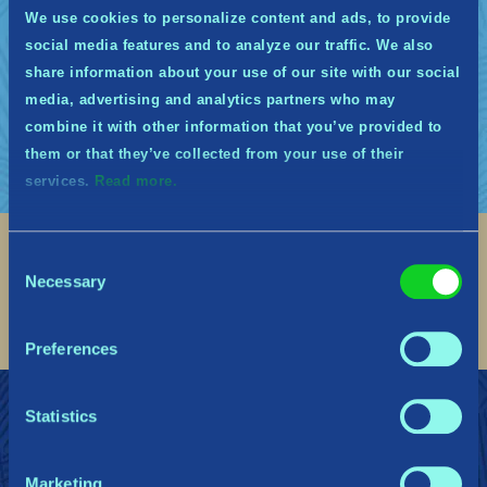
de modifications et mises à jour. Par exemple,
We use cookies to personalize content and ads, to provide
le système de points n’est pas finalisé et nous
social media features and to analyze our traffic. We also
aimerions ajouter de nouvelles récompenses.
share information about your use of our site with our social
Nous voulons créer le système le plus juste qui
soit en prenant en compte vos retours.
media, advertising and analytics partners who may
combine it with other information that you’ve provided to
them or that they’ve collected from your use of their
services.
Read more.
Consent
Social
Necessary
Selection
Find me on discord
Find me on twitter
Find me on facebook
Find me on instagram
Find me on twitch
Find me on reddit
Find me on youtu
Preferences
Statistics
REJOIGNEZ LES MIDGARDIENS
Soutien
Politique de confidentialité
Marketing