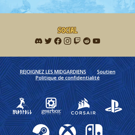
Social
Find me on discord
Find me on twitter
Find me on facebook
Find me on instagram
Find me on twitch
Find me on reddit
Find me on youtu
REJOIGNEZ LES MIDGARDIENS
Soutien
Politique de confidentialité
Gearbox Publishing
Corsair
PlayStation
Steam
Xbox
Nintendo Switch