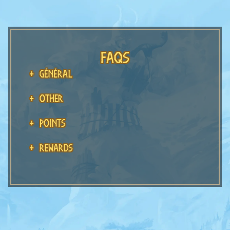
FAQs
GÉNÉRAL
Other
Points
Rewards