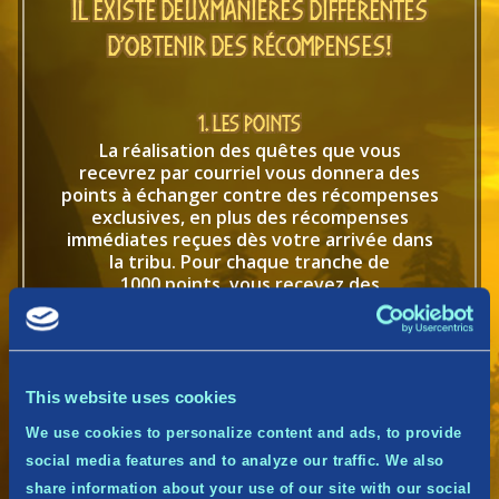
Il existe
deux
manières différentes
d’obtenir des récompenses!
1. Les points
La réalisation des quêtes que vous
recevrez par courriel vous donnera des
points à échanger contre des récompenses
exclusives, en plus des récompenses
immédiates reçues dès votre arrivée dans
la tribu. Pour chaque tranche de
1000 points, vous recevez des
récompenses exclusives comme des
cosmétiques en jeu, des portraits, du butin
et bien plus encore.
1000 points
: portrait en jeu exclusif
This website uses cookies
5000 points
: cosmétique d’armure exclusif
20 000 points
: butin exclusif
We use cookies to personalize content and ads, to provide
social media features and to analyze our traffic. We also
Et encore plus très bientôt…
share information about your use of our site with our social