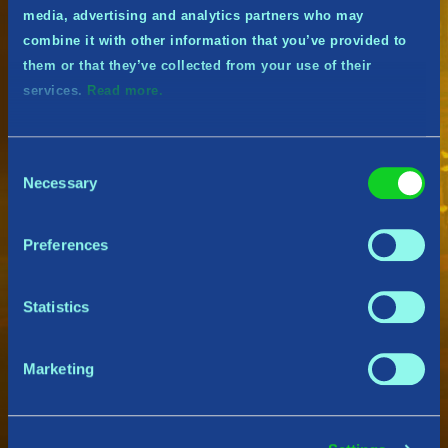
media, advertising and analytics partners who may
2. La fidélité
combine it with other information that you’ve provided to
Recevez des récompenses pour votre
them or that they’ve collected from your use of their
loyauté!
services.
Read more.
Après 10 quêtes
: commande vocale en jeu
exclusive
Après 25 quêtes
: portrait en jeu exclusif
Consent
Après 52 quêtes
: butin exclusif
Necessary
Selection
Et encore plus très bientôt…
Preferences
+ Des récompenses immédiates
Recevez ces récompenses immédiatement
Statistics
après avoir rejoint la tribu!
Compagnon midgardien : Princesse Linda
Marketing
Nouveau rôle sur Discord
Accès aux salons privés du Discord
Accès aux concours
Accès aux quêtes