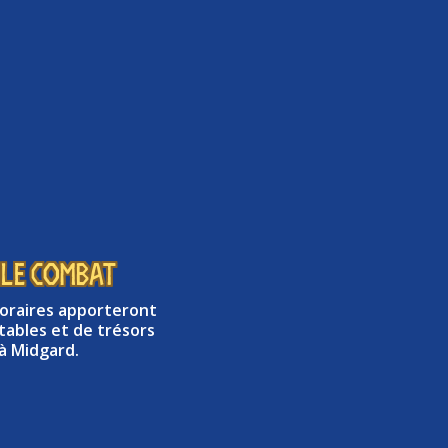
 le combat
raires apporteront
utables et de trésors
à Midgard.