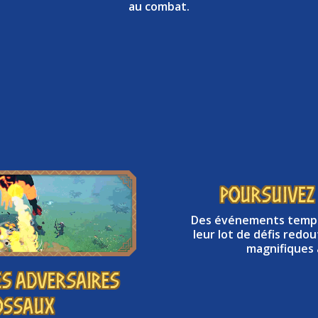
au combat.
Poursuivez
Des événements tempo
leur lot de défis redo
magnifiques 
es adversaires
ossaux