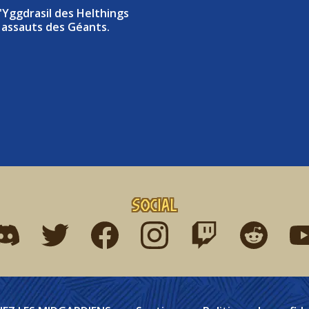
'Yggdrasil des Helthings
 assauts des Géants.
Social
ind me on discord
Find me on twitter
Find me on facebook
Find me on instagram
Find me on twitch
Find me on r
Fin