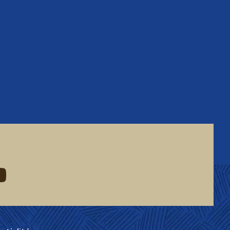
eddit
d me on youtube