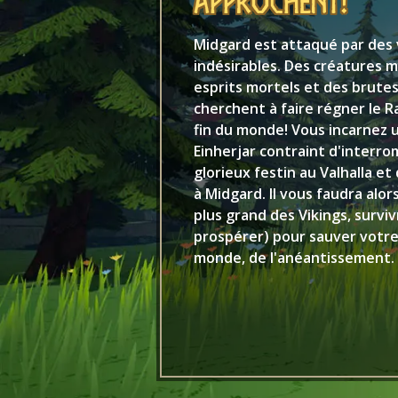
approchent!
Midgard est attaqué par des 
indésirables. Des créatures 
esprits mortels et des brute
cherchent à faire régner le Ra
fin du monde! Vous incarnez 
Einherjar contraint d'interr
glorieux festin au Valhalla e
à Midgard. Il vous faudra alor
plus grand des Vikings, survi
prospérer) pour sauver votre v
monde, de l'anéantissement.