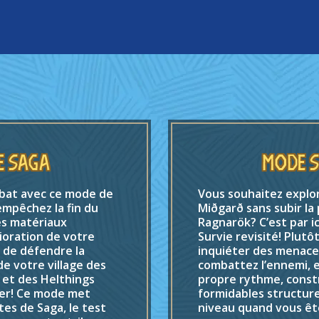
e Saga
Mode S
bat avec ce mode de
Vous souhaitez explo
empêchez la fin du
Miðgarð sans subir la
s matériaux
Ragnarök? C’est par i
lioration de votre
Survie revisité! Plutô
z de défendre la
inquiéter des menace
de votre village des
combattez l’ennemi, e
 et des Helthings
propre rythme, const
ter! Ce mode met
formidables structur
tes de Saga, le test
niveau quand vous êt