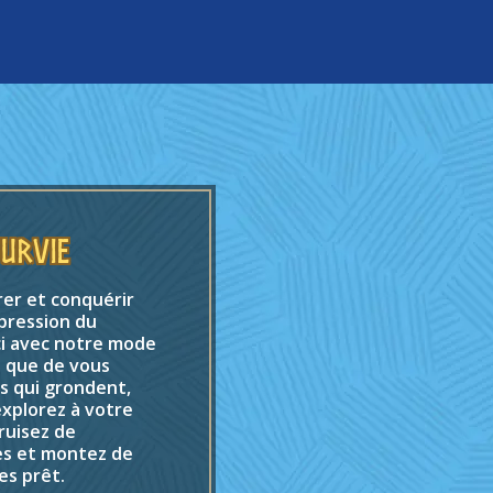
urvie
rer et conquérir
 pression du
ci avec notre mode
t que de vous
s qui grondent,
xplorez à votre
ruisez de
es et montez de
es prêt.