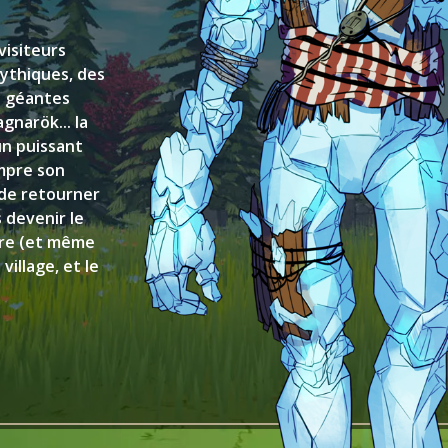
visiteurs
mythiques, des
s géantes
gnarök... la
un puissant
ompre son
t de retourner
s devenir le
vre (et même
illage, et le