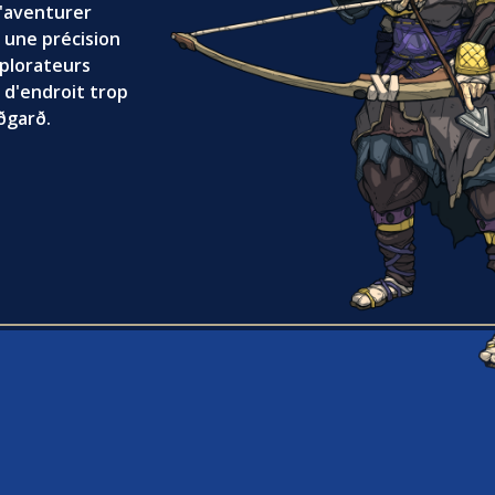
'aventurer
 une précision
xplorateurs
s d'endroit trop
ðgarð.