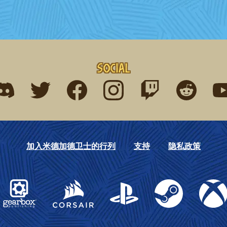
Social
ind me on discord
Find me on twitter
Find me on facebook
Find me on instagram
Find me on twitch
Find me on r
Fin
加入米德加德卫士的行列
支持
隐私政策
Gearbox Publishing
Corsair
PlayStation
Steam
Xbox