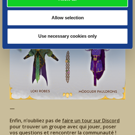
Épaulières de Móðguðr
?
Donnez-nous votre avis dans les commentaires,
Allow selection
et nous offrirons l’objet gagnant sur tous nos
réseaux sociaux la semaine prochaine !
Use necessary cookies only
—
Enfin, n’oubliez pas de
faire un tour sur Discord
pour trouver un groupe avec qui jouer, poser
vos questions et rencontrer la communauté !