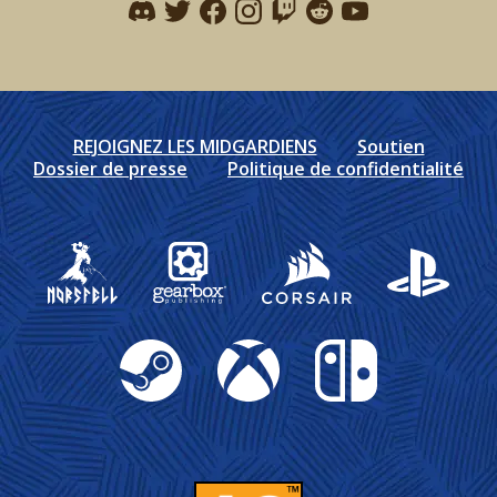
Find me on discord
Find me on twitter
Find me on facebook
Find me on instagram
Find me on twitch
Find me on reddit
Find me on youtu
REJOIGNEZ LES MIDGARDIENS
Soutien
Dossier de presse
Politique de confidentialité
Gearbox Publishing
Corsair
PlayStation
Steam
Xbox
Nintendo Switch