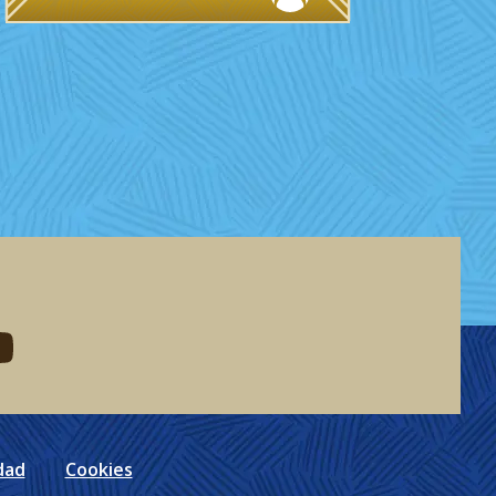
eddit
d me on youtube
dad
Cookies