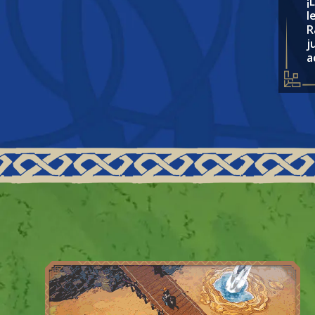
¡
l
R
j
a