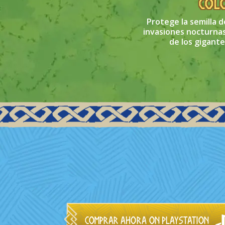
col
Protege la semilla d
invasiones nocturnas
de los gigante
Comprar ahora on PlayStation