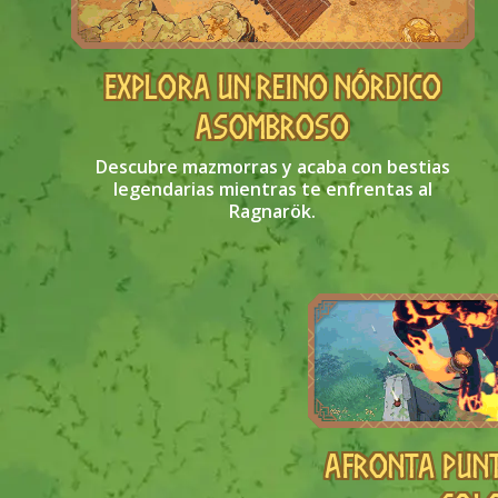
Explora un reino nórdico
asombroso
Descubre mazmorras y acaba con bestias
legendarias mientras te enfrentas al
Ragnarök.
Afronta punt