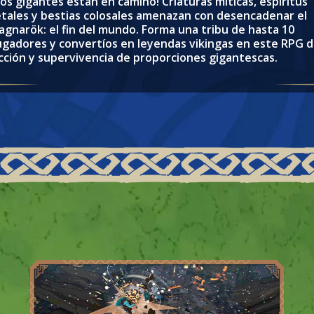
Los gigantes están en camino! Criaturas míticas, espíritus
etales y bestias colosales amenazan con desencadenar el
agnarök: el fin del mundo. Forma una tribu de hasta 10
ugadores y convertíos en leyendas vikingas en este RPG 
cción y supervivencia de proporciones gigantescas.