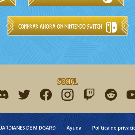
Comprar ahora on Nintendo Switch
Social
ind me on discord
Find me on twitter
Find me on facebook
Find me on instagram
Find me on twitch
Find me on r
Fin
GUARDIANES DE MIÐGARÐ
Ayuda
Política de privaci