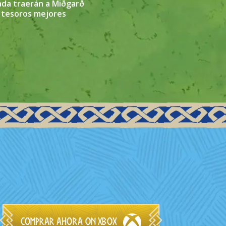
da traerán a Miðgarð
 tesoros mejores
Comprar ahora on Xbox