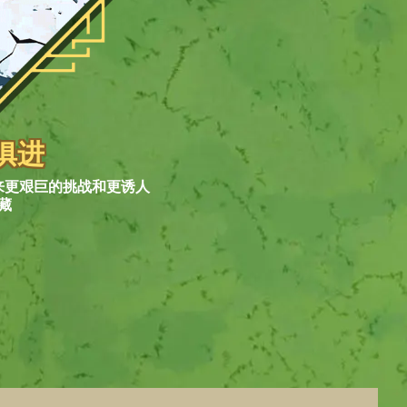
俱进
来更艰巨的挑战和更诱人
藏