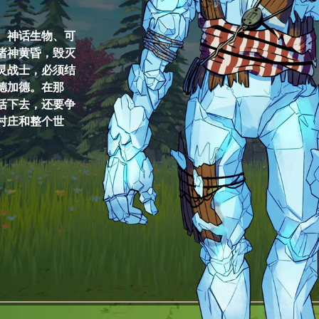
。神话生物、可
诸神黄昏，毁灭
灵战士，必须结
德加德。在那
活下去，还要争
村庄和整个世