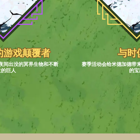
的游戏颠覆者
与时
夜间出没的冥界生物和不断
赛季活动会给米德加德带
近的巨人
的宝