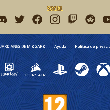
Social
ind me on discord
Find me on twitter
Find me on facebook
Find me on instagram
Find me on twitch
Find me on r
Fin
GUARDIANES DE MIÐGARÐ
Ayuda
Política de privaci
Gearbox Publishing
Corsair
PlayStation
Steam
Xbox