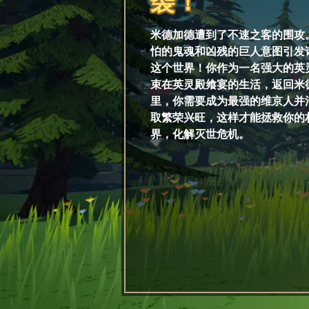
袭！
米德加德遭到了不速之客的围攻
怕的鬼魂和凶残的巨人意图引发
这个世界！你作为一名强大的英
束在英灵殿飨宴的生活，返回米
里，你需要成为最强的维京人并
取繁荣兴旺，这样才能拯救你的
界，化解灭世危机。