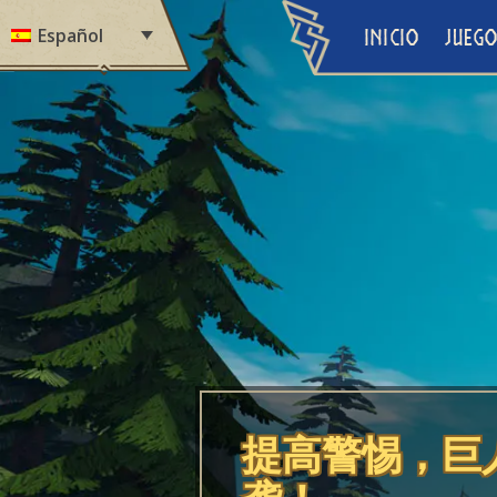
Skip to content
Español
INICIO
JUEG
提高警惕，巨