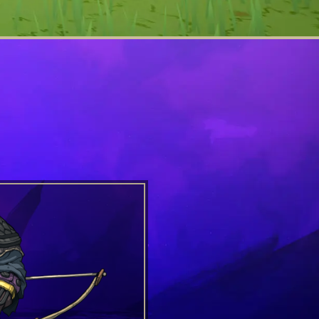
护卫
护卫是凡赛堤神的信徒，是
者。他们头脑冷静，既能保
挑衅敌人。他们久经淬炼的
的体格能承受排山倒海的攻