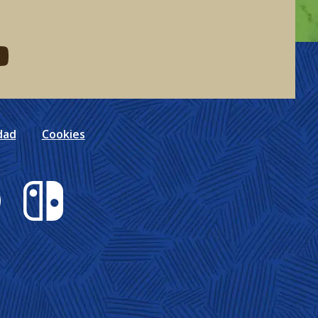
eddit
d me on youtube
dad
Cookies
Nintendo Switch