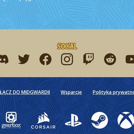
Social
ind me on discord
Find me on twitter
Find me on facebook
Find me on instagram
Find me on twitch
Find me on r
Fin
ŁĄCZ DO MIDGWARDII
Wsparcie
Polityka prywatn
Gearbox Publishing
Corsair
PlayStation
Steam
Xbox