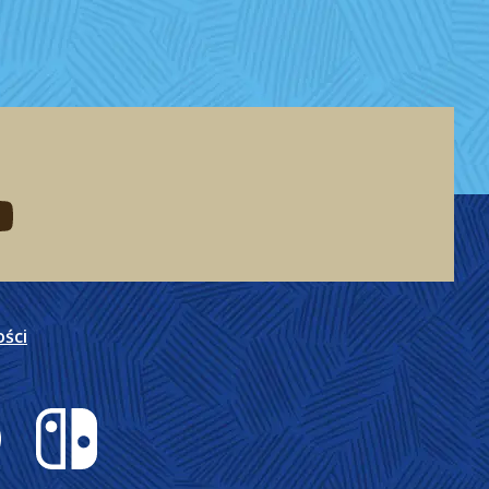
eddit
d me on youtube
ości
Nintendo Switch