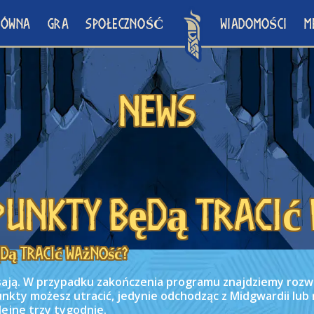
ŁÓWNA
GRA
SPOŁECZNOŚĆ
WIADOMOŚCI
M
News
 punkty będą tracić
ędą tracić ważność?
sają. W przypadku zakończenia programu znajdziemy rozw
kty możesz utracić, jedynie odchodząc z Midgwardii lub 
ejne trzy tygodnie.