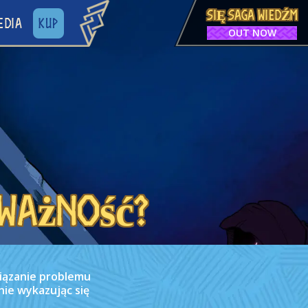
SIĘ SAGA WIEDŹM
EDIA
KUP
OUT NOW
 ważność?
iązanie problemu
nie wykazując się