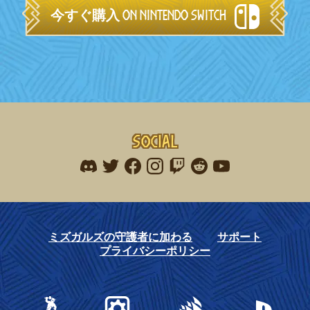
今すぐ購入 on Nintendo Switch
Social
Find me on discord
Find me on twitter
Find me on facebook
Find me on instagram
Find me on twitch
Find me on reddit
Find me on youtu
ミズガルズの守護者に加わる
サポート
プライバシーポリシー
Gearbox Publishing
Corsair
PlayStation