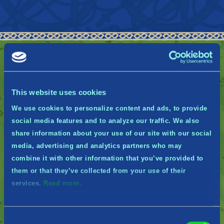
This website uses cookies
We use cookies to personalize content and ads, to provide
social media features and to analyze our traffic. We also
share information about your use of our site with our social
media, advertising and analytics partners who may
combine it with other information that you’ve provided to
them or that they’ve collected from your use of their
輝かしき北欧神話の世界を
services.
Read more.
探索する
ラグナロクに立ち向かうクエストをこなしつつ、ダン
Consent
ジョンを見つけ、伝説の獣を倒せ。