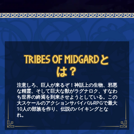
Tribes of Midgardと
は？
注意しろ、巨人が来るぞ！神話上の生物、邪悪
な精霊、そして巨大な獣がラグナロク、すなわ
ち世界の終焉を到来させようとしている。この
大スケールのアクションサバイバルRPGで最大
10人の部族を作り、伝説のバイキングとな
れ。