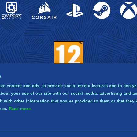
Gearbox Publishing
Corsair
PlayStation
Steam
Xbox
s
ze content and ads, to provide social media features and to analyze
bout your use of our site with our social media, advertising and an
021 Norsfell Games Inc. Published and distributed by Gea
 with other information that you’ve provided to them or that they’
ishing. Gearbox and the Gearbox Software logo are regis
ices.
Read more.
ademarks, and the Gearbox Publishing logo is a trademark,
Gearbox Enterprises, LLC.