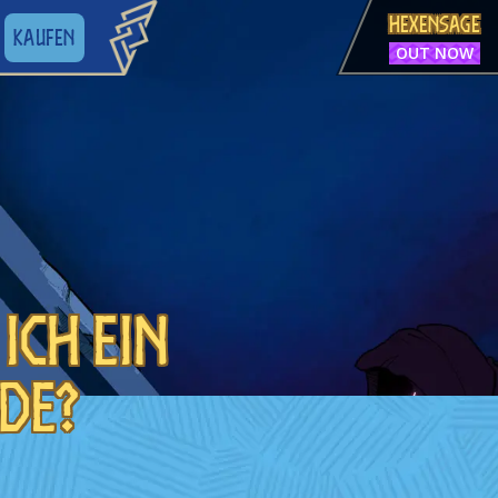
HEXENSAGE
KAUFEN
OUT NOW
ich ein
de?