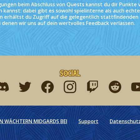
ungen beim Abschluss von Quests kannst du dir Punkte v
 kannst: dabei gibt es sowohl spielinterne als auch echt
erhältst du Zugriff auf die gelegentlich stattfindenden
i denen wir uns auf dein wertvolles Feedback verlassen.
Social
ind me on discord
Find me on twitter
Find me on facebook
Find me on instagram
Find me on twitch
Find me on r
Fin
EN WÄCHTERN MIDGARDS BEI
Support
Datenschutzr