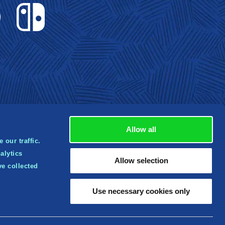
Nintendo Switch
Allow all
 our traffic.
alytics
rbox
Allow selection
ve collected
tered
 of
Use necessary cookies only