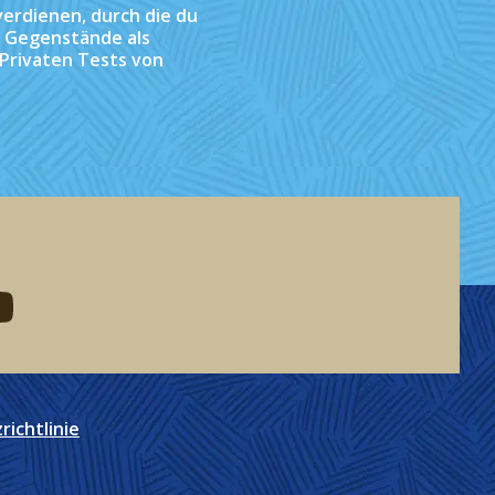
erdienen, durch die du
e Gegenstände als
 Privaten Tests von
eddit
d me on youtube
ichtlinie