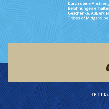
Durch deine Anstreng
Belohnungen erhalten
Geschenke. Außerdem 
Tribes of Midgard, be
F
TRITT D