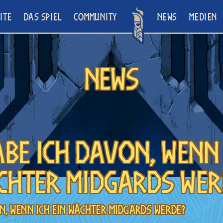
ITE
DAS SPIEL
COMMUNITY
NEWS
MEDIEN
News
be ich davon, wenn 
chter Midgards wer
n, wenn ich ein Wächter Midgards werde?