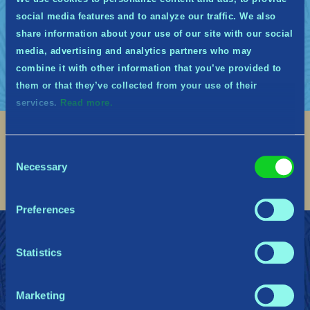
ocasionais para o jogo. Por último, você
social media features and to analyze our traffic. We also
receberá o título de cargo honorável de
share information about your use of our site with our social
Midguardião (Midguardian) em nosso Discord.
media, advertising and analytics partners who may
combine it with other information that you’ve provided to
them or that they’ve collected from your use of their
services.
Read more.
Social
Consent
Necessary
Selection
Find me on discord
Find me on twitter
Find me on facebook
Find me on instagram
Find me on twitch
Find me on reddit
Find me on youtu
Preferences
Join the Midguardians
Suporte
Statistics
Política de Privacidade
Marketing