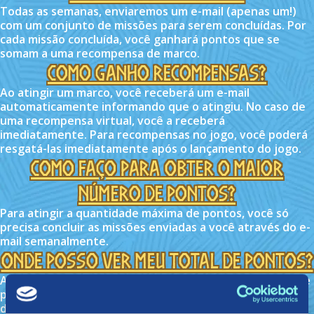
Todas as semanas, enviaremos um e-mail (apenas um!)
com um conjunto de missões para serem concluídas. Por
cada missão concluída, você ganhará pontos que se
somam a uma recompensa de marco.
Como ganho recompensas?
Ao atingir um marco, você receberá um e-mail
automaticamente informando que o atingiu. No caso de
uma recompensa virtual, você a receberá
imediatamente. Para recompensas no jogo, você poderá
resgatá-las imediatamente após o lançamento do jogo.
Como faço para obter o maior
número de pontos?
Para atingir a quantidade máxima de pontos, você só
precisa concluir as missões enviadas a você através do e-
mail semanalmente.
Onde posso ver meu total de pontos?
A cada semana, você poderá ver sua quantidade atual de
pontos por e-mail e por meio de nosso bot no Discord
dos Midguardiões. Também mostraremos a tabela atual