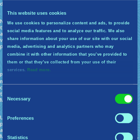
de classificação do público!
Meus pontos podem expirar?
This website uses cookies
Não, os pontos não expiram. Se este programa terminar,
We use cookies to personalize content and ads, to provide
trataremos da expiração de pontos quando isso
social media features and to analyze our traffic. We also
acontecer. A única maneira de perder seus pontos é se
share information about your use of our site with our social
você decidir deixar o “Midguardiões” ou se ficar inativo
por três semanas consecutivas.
media, advertising and analytics partners who may
Qual é a vantagem de ser um
combine it with other information that you’ve provided to
them or that they’ve collected from your use of their
Midguardião?
services.
Read more.
Pelo seu esforço, você ganhará pontos ao completar
missões, que depois se transformam em recompensas e
concedem itens no jogo e no mundo real. Você também
Consent
terá acesso a Testes Privados ocasionais de Tribes of
Necessary
Midgard, nos quais seu feedback será muito apreciado.
Selection
O que é um Midguardião Ativo?
Um Midguardião Ativo é um Midguardião que completa
Preferences
pelo menos uma missão por semana ou que indicou que
ainda está participando ativamente esta semana. Se um
Midguardião ficar inativo por três semanas consecutivas,
Statistics