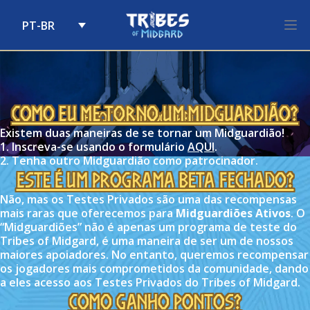
PT-BR
Skip to content
Como eu me torno um Midguardião?
FAQ Tag:
Midguardians
Existem duas maneiras de se tornar um Midguardião!
1. Inscreva-se usando o formulário
AQUI
.
2. Tenha outro Midguardião como patrocinador.
Este é um Programa Beta Fechado?
Não, mas os Testes Privados são uma das recompensas
mais raras que oferecemos para
Midguardiões Ativos
. O
“Midguardiões” não é apenas um programa de teste do
Tribes of Midgard, é uma maneira de ser um de nossos
maiores apoiadores. No entanto, queremos recompensar
os jogadores mais comprometidos da comunidade, dando
a eles acesso aos Testes Privados do Tribes of Midgard.
Como ganho pontos?