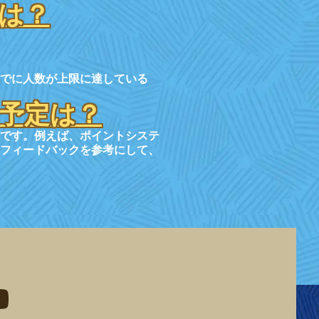
は？
でに人数が上限に達している
予定は？
です。例えば、ポイントシステ
フィードバックを参考にして、
eddit
d me on youtube