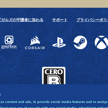
ズガルズの守護者に加わる
サポート
プライバシーポリ
Gearbox Publishing
Corsair
PlayStation
Steam
Xbox
s
ze content and ads, to provide social media features and to analyze
bout your use of our site with our social media, advertising and an