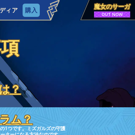
魔女のサーガ
ディア
購入
OUT NOW
事項
は？
ラム？
の1つです。ミズガルズの守護
ポーターになる方法なのです。