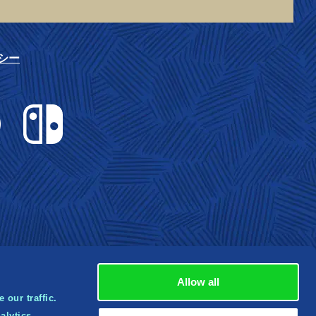
シー
Nintendo Switch
Allow all
 our traffic.
alytics