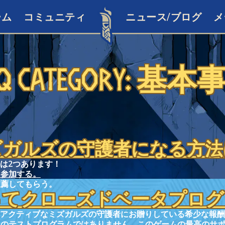
ーム
コミュニティ
ニュース/ブログ
メ
Q Category:
基本
ズガルズの守護者になる方法
は2つあります！
て参加する。
推薦してもらう。
ってクローズドベータプログ
アクティブなミズガルズの守護者にお贈りしている希少な報酬
d
のテストプログラムではありません。このゲームの最高のサ