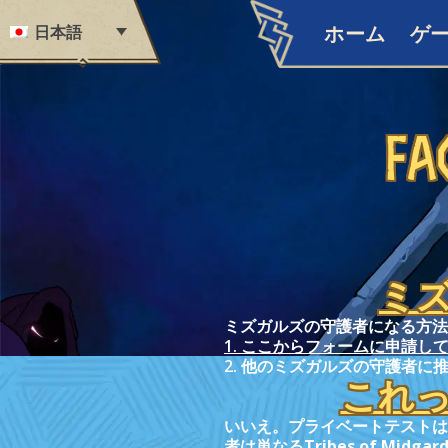
Skip to content
日本語
ホーム
ゲ
FA
ミ
ミズガルズの守護者になる方法
1. ここからフォームに申請し
2. 他のミズガルズの守護者に
これ
いいえ。プライベートテストは
者は単なる
Tribes of Midgar