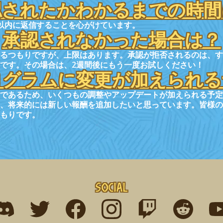
認されたかわかるまでの時間
以内に返信することを心がけています。
承認されなかった場合は？
れるつもりですが、上限はあります。承認が拒否されるのは、す
です。その場合は、2週間後にもう一度お試しください！
ログラムに変更が加えられる
であるため、いくつもの調整やアップデートが加えられる予定
、将来的には新しい報酬を追加したいと思っています。皆様の
もりです。
Social
ind me on discord
Find me on twitter
Find me on facebook
Find me on instagram
Find me on twitch
Find me on r
Fin