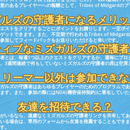
あるプレイヤーへの報酬として、Tribes of Midgard
ガルズの守護者になるメリッ
エストをクリアするごとにポイントをお贈りします。一定ポイ
トできます。また、不定期で行われるTribes of Midga
参加してフィードバックをお送りいただけると幸いです。
ティブなミズガルズの守護者
者とは、毎週1つ以上のクエストをクリアするか、週毎にプロ
。3週間連続で何もしていないミズガルズの守護者の席は空席
トリーマー以外は参加できな
ガルズの守護者はあらゆるプレイヤーのためのプログラムであ
ます。また、参加の際にはNDA(機密保持契約)に署名してい
友達を招待できる？
がいるなら、遠慮なくミズガルズの守護者リンクを共有してあ
いる場合は、専用のフォームから友達を推薦することもできま
す。